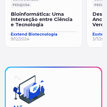
PESQUISA
PESQU
Bioinformática: Uma
Desve
Interseção entre Ciência
Ances
e Tecnologia
Verd
Exxtend Biotecnologia
Exxten
9/12/2024
3/7/20