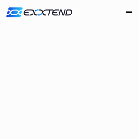
Perguntas Frequentes
Esclareça as principais dúvidas
referentes aos nossos produtos e
soluções.
Pesquise aqui