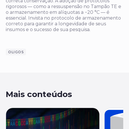
correta conservação. A adoção de protocolos
rigorosos — como a ressuspensão no Tampão TE e
o armazenamento em alíquotas a −20 °C — é
essencial. Invista no protocolo de armazenamento
correto para garantir a longevidade de seus
insumos e o sucesso de sua pesquisa.
OLIGOS
Mais conteúdos