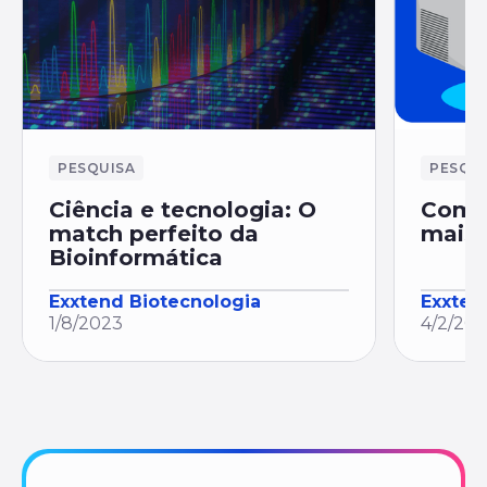
PESQUISA
PESQU
Ciência e tecnologia: O
Como 
match perfeito da
mais
Bioinformática
Exxtend Biotecnologia
Exxten
1/8/2023
4/2/20